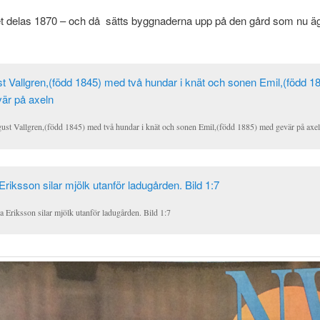
delas 1870 – och då sätts byggnaderna upp på den gård som nu ä
ust Vallgren,(född 1845) med två hundar i knät och sonen Emil,(född 1885) med gevär på axe
 Eriksson silar mjölk utanför ladugården. Bild 1:7