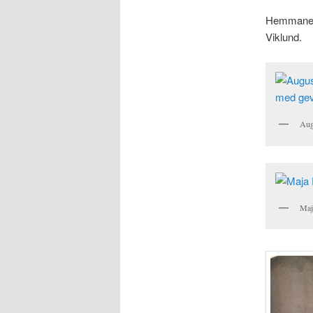
Hemmanet 
Viklund.
Aug
Maja