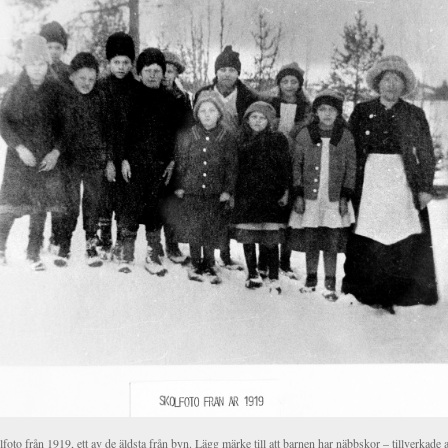
foto från 1919, ett av de äldsta från byn. Lägg märke till att barnen har näbbskor – tillverkade