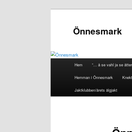
Önnesmark
Huvudmeny
Hem
”… å se vahl ja se ätter
Hoppa
Hemman i Önnesmark
Knekt
till
Jaktklubben/årets älgjakt
huvudinnehåll