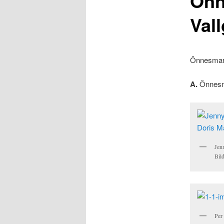
Önn
Val
Önnesmark
A.
Önnesma
Jen
Bild
Per