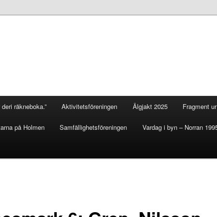
 deri räkneboka.”
Aktivitetsföreningen
Älgjakt 2025
Fragment ur 
arna på Holmen
Samfällighetsföreningen
Vardag i byn – Norran 199