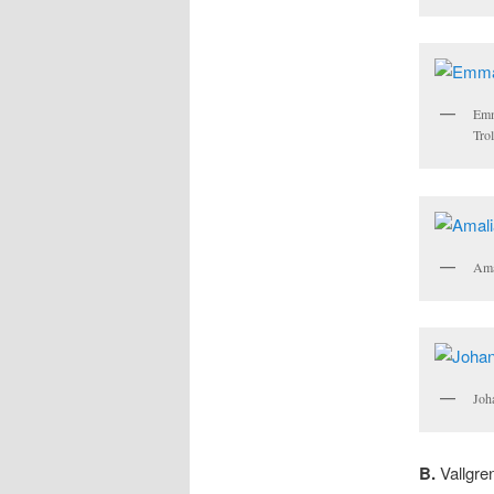
Emm
Tro
Ama
Joh
B.
Vallgren