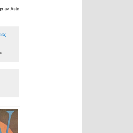
gs av Asta
ln