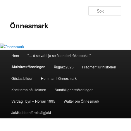
Sök
Önnesmark
Huvudmeny
Hem
”… å se vahl ja se ätter deri räkneboka.”
Hoppa
Aktivitetsföreningen
Älgjakt 2025
Fragment ur historien
till
Göstas bilder
Hemman i Önnesmark
huvudinnehåll
Knektarna på Holmen
Samfällighetsföreningen
Vardag i byn – Norran 1995
Walter om Önnesmark
Jaktklubben/årets älgjakt