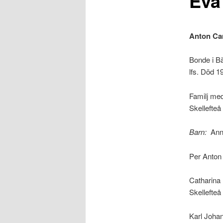
Eva
Anton Ca
Bonde i Bä
lfs. Död 1
Familj me
Skellefteå 
Barn:
Anna
Per Anton 
Catharina 
Skellefteå 
Karl Johan