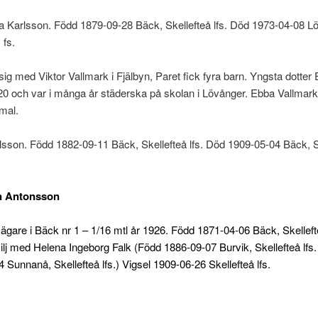
a Karlsson. Född 1879-09-28 Bäck, Skellefteå lfs. Död 1973-04-08 L
 fs.
 sig med Viktor Vallmark i Fjälbyn, Paret fick fyra barn. Yngsta dotter
0 och var i många år städerska på skolan i Lövånger. Ebba Vallmark
mal.
lsson. Född 1882-09-11 Bäck, Skellefteå lfs. Död 1909-05-04 Bäck, S
n Antonsson
re i Bäck nr 1 – 1/16 mtl år 1926. Född 1871-04-06 Bäck, Skellefte
lj med Helena Ingeborg Falk (Född 1886-09-07 Burvik, Skellefteå lfs
 Sunnanå, Skellefteå lfs.) Vigsel 1909-06-26 Skellefteå lfs.