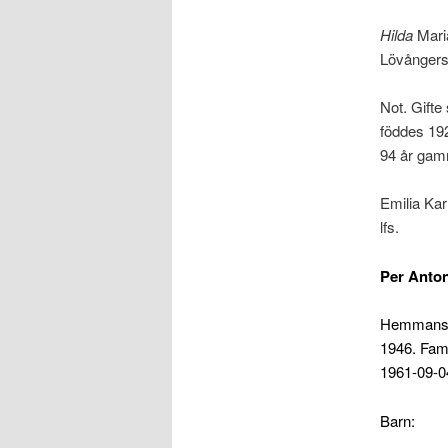
Hilda
Mari
Lövångers
Not. Gifte
föddes 192
94 år gam
Emilia Kar
lfs.
Per Anto
Hemmansäga
1946. Fami
1961-09-04
Barn: