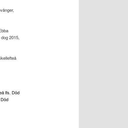
övånger,
 Ebba
 dog 2015,
kellefteå
å lfs. Död
. Död