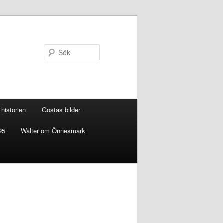
Sök
historien
Göstas bilder
95
Walter om Önnesmark