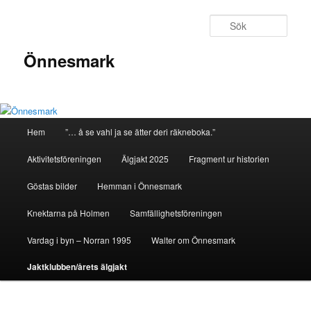
Sök
Önnesmark
Huvudmeny
Hem
”… å se vahl ja se ätter deri räkneboka.”
Hoppa
Aktivitetsföreningen
Älgjakt 2025
Fragment ur historien
till
Göstas bilder
Hemman i Önnesmark
huvudinnehåll
Knektarna på Holmen
Samfällighetsföreningen
Vardag i byn – Norran 1995
Walter om Önnesmark
Jaktklubben/årets älgjakt