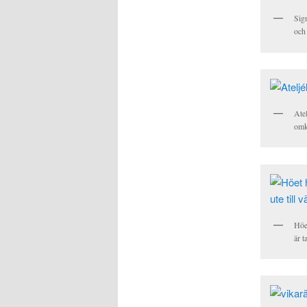
Sig
och
Atel
omk
Höet
är 