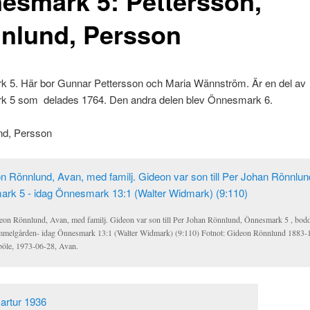
esmark 5: Pettersson,
nlund, Persson
 5. Här bor Gunnar Pettersson och Maria Wännström. Är en del av
 5 som delades 1764. Den andra delen blev Önnesmark 6.
nd, Persson
eon Rönnlund, Avan, med familj. Gideon var son till Per Johan Rönnlund, Önnesmark 5 , bodd
melgården- idag Önnesmark 13:1 (Walter Widmark) (9:110) Fotnot: Gideon Rönnlund 1883-
böle, 1973-06-28, Avan.