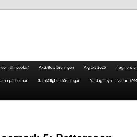
 deri räkneboka.”
Aktivitetsföreningen
Älgjakt 2025
Fragment ur 
arna på Holmen
Samfällighetsföreningen
Vardag i byn – Norran 199