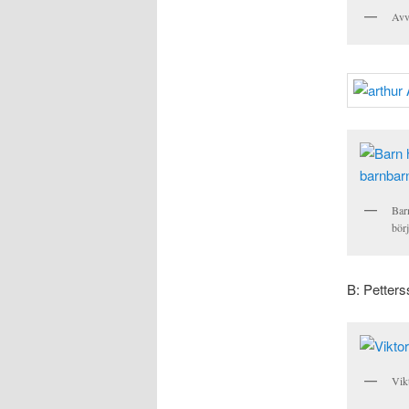
Avv
Barn
börj
B: Petter
Vik