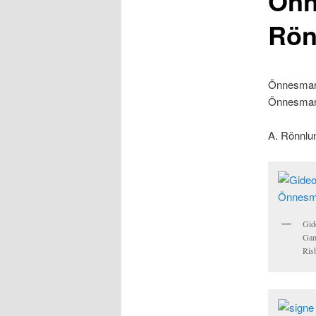
Önn
Rön
Önnesmark
Önnesmark
A. Rönnlu
Gid
Gam
Ris