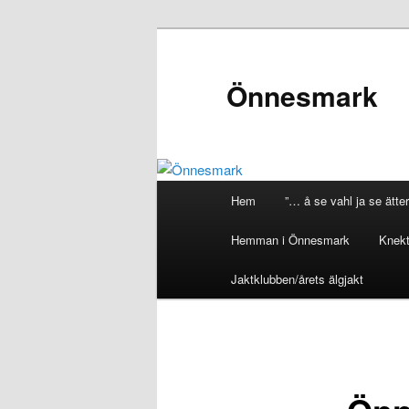
Önnesmark
Huvudmeny
Hem
”… å se vahl ja se ätter
Hoppa
Hemman i Önnesmark
Knekt
till
Jaktklubben/årets älgjakt
huvudinnehåll