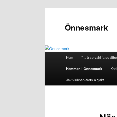
Önnesmark
Huvudmeny
Hem
”… å se vahl ja se ätter
Hoppa
Hemman i Önnesmark
Kne
till
Jaktklubben/årets älgjakt
huvudinnehåll