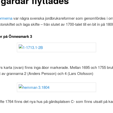
 gårdar flyttades
formerna
var några svenska jordbruksreformer som genomfördes i o
storskiftet och laga skifte – från slutet av 1700-talet till en bit in på 1800
r på Önnesmark 3
rs karta (ovan) finns inga åbor markerade. Mellan 1695 och 1755 br
av grannarna 2 (Anders Persson) och 4 (Lars Olofsson)
ifte 1764 finns det nya hus på gårdsplatsen C- som finns utsatt på ka