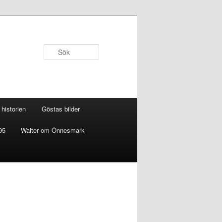
Sök
historien
Göstas bilder
95
Walter om Önnesmark