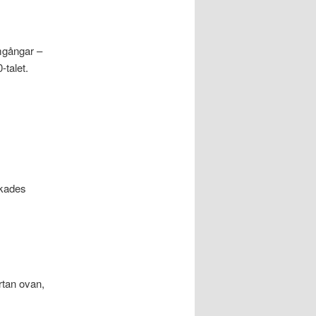
mgångar –
-talet.
ukades
rtan ovan,