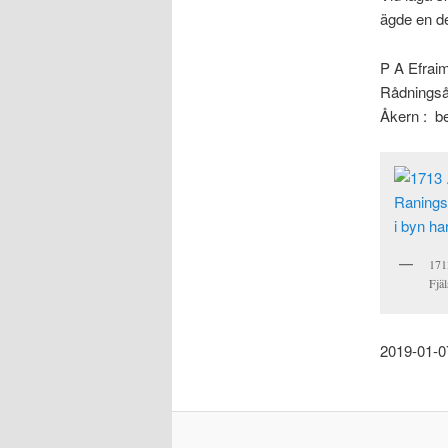
ägde en d
P A Efraim
Rådningsåk
Åkern : be
171
Fjäl
2019-01-0