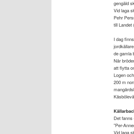
gengäld sk
Vid laga s
Pehr Perss
till Lande
I dag finn
jordkälla
de gamla 
När bröder
att flytta
Logen och
200 m no
mangårdsby
Kåsbölevä
Källarbac
Det fanns
”Per-Anne
Vid laga s