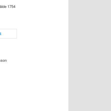
ålde 1754
sson