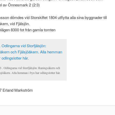
el av Önnesmark 2 (2:3)
sson dömdes vid Storskiftet 1804 utflytta alla sina byggnader till
ern, vid Fjälsjön.
lägen 8300 fot från gamla tomten
3 . Odlingarna vid Storfjälsjön: Raningsåkern och
sjöåkern. Alla hemman i byn har odlingslotter här.
7 Erland Markström