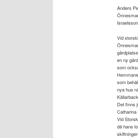
Anders Pe
Önnesmark 
Israelsso
Vid storsk
Önnesmark
gårdplatse
en ny gård
som också
Hemmanet 
som behål
nya hus nå
Källarback
Det finns 
Catharina 
Vid Storsk
då hans to
skiftninge