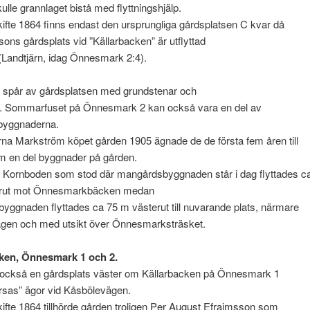
ulle grannlaget bistå med flyttningshjälp.
kifte 1864 finns endast den ursprungliga gårdsplatsen C kvar då
ons gårdsplats vid ”Källarbacken” är utflyttad
t (Landtjärn, idag Önnesmark 2:4).
s spår av gårdsplatsen med grundstenar och
re. Sommarfuset på Önnesmark 2 kan också vara en del av
byggnaderna.
na Markström köpet gården 1905 ägnade de de första fem åren till
 om en del byggnader på gården.
 Kornboden som stod där mangårdsbyggnaden står i dag flyttades c
rrut mot Önnesmarkbäcken medan
ggnaden flyttades ca 75 m västerut till nuvarande plats, närmare
gen och med utsikt över Önnesmarksträsket.
ken, Önnesmark 1 och 2.
 också en gårdsplats väster om Källarbacken på Önnesmark 1
rsas” ägor vid Kåsbölevägen.
kifte 1864 tillhörde gården troligen Per August Efraimsson som