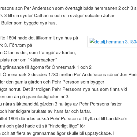
rssons son Per Andersson som övertagit båda hemmanen 2 och 3 s
3 till sin syster Catharina och sin svåger soldaten Johan
n Buller som byggde nya hus.
ifte 1804 hade det tillkommit nya hus på
 3. Förutom på
n C fanns det, som framgår av kartan,
plats norr om ”Källarbacken”
 gränsande till ägorna för Önnesmark 1 och 2.
Önnesmark 2 delades 1780 mellan Per Anderssons söner Jon Per
ler den gamla gården och Pehr Persson som bygger
got norrut. Det är troligen Pehr Perssons nya hus som finns vid
en om än på grannfastigheten nr 3.
ju nära släktband då gården 3 nu ägs av Pehr Perssons faster
och har tidigare brukats av hans far och farfar.
iftet 1804 dömdes också Pehr Persson att flytta ut till Landåkern
mt och gård hade ett så ”hinderligt läge” för
n och att flera av grannarnas ägor skulle bli uppstyckade. I