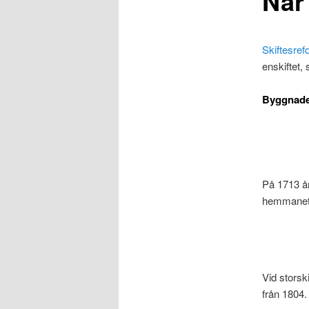
När
Skiftesre
enskiftet, 
Byggnade
På 1713 å
hemmanet 
Vid storsk
från 1804.