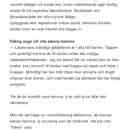
centralt belägen ort kunde ske, innan vederbörande tagit obotlig
skada till sitt psykiska hälsotillstånd. Skollokaler och
tjänstebostäder äro ofta mycket dåliga,
nybyggnad eller reparationer måste anstå, eftersom kanske
skolan inom en snar framtid ska dragas in.
Febrig unge vill inte stanna hemma
— Lärarinnans ständiga glädjeämne är i alla fall barnen. Tappert
och punktligt komma de till skolan under alla möjliga
väderleksförhållanden. Jag har ibland fått lov sända hem en liten
knatte, som kommit till skolan med koppor på näsan och feber i
kroppen. Motvilligt har han trätt tröjan över armarna och dragit
mössan över öronen, och med handen på dörrlåset har han börjat
storgråta:
”He jär se olustelit vara hemma, å se vahl ja se ätter deri
räkneboka.”
Men blir det fråga om motortröskning därhemma, då stannar
barnen hemma, ty så trevlig som ett tröskverk, det kan inte
”fröken” vara.