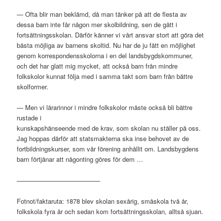
— Ofta blir man beklämd, då man tänker på att de flesta av
dessa barn inte får någon mer skolbildning, sen de gått i
fortsättningsskolan. Därför känner vi vårt ansvar stort att göra det
bästa möjliga av barnens skoltid. Nu har de ju fått en möjlighet
genom korrespondensskolorna i en del landsbygdskommuner,
och det har glatt mig mycket, att också barn från mindre
folkskolor kunnat följa med i samma takt som barn från bättre
skolformer.
— Men vi lärarinnor i mindre folkskolor måste också bli bättre
rustade i
kunskapshänseende med de krav, som skolan nu ställer på oss.
Jag hoppas därför att statsmakterna ska inse behovet av de
fortbildningskurser, som vår förening anhållit om. Landsbygdens
barn förtjänar att någonting göres för dem …
—————————————
Fotnot/faktaruta: 1878 blev skolan sexårig, småskola två år,
folkskola fyra år och sedan kom fortsättningsskolan, alltså sjuan.