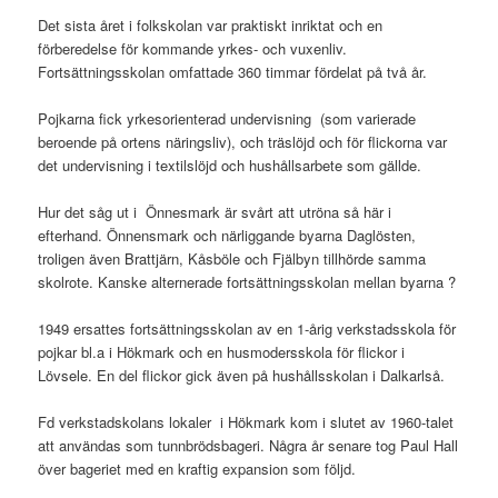
Det sista året i folkskolan var praktiskt inriktat och en
förberedelse för kommande yrkes- och vuxenliv.
Fortsättningsskolan omfattade 360 timmar fördelat på två år.
Pojkarna fick yrkesorienterad undervisning (som varierade
beroende på ortens näringsliv), och träslöjd och för flickorna var
det undervisning i textilslöjd och hushållsarbete som gällde.
Hur det såg ut i Önnesmark är svårt att utröna så här i
efterhand. Önnensmark och närliggande byarna Daglösten,
troligen även Brattjärn, Kåsböle och Fjälbyn tillhörde samma
skolrote. Kanske alternerade fortsättningsskolan mellan byarna ?
1949 ersattes fortsättningsskolan av en 1-årig verkstadsskola för
pojkar bl.a i Hökmark och en husmodersskola för flickor i
Lövsele. En del flickor gick även på hushållsskolan i Dalkarlså.
Fd verkstadskolans lokaler i Hökmark kom i slutet av 1960-talet
att användas som tunnbrödsbageri. Några år senare tog Paul Hall
över bageriet med en kraftig expansion som följd.