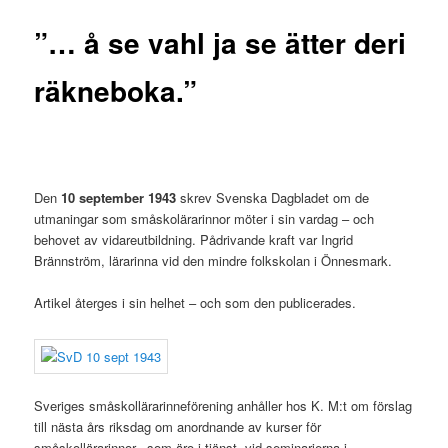
”… å se vahl ja se ätter deri
räkneboka.”
Den
10 september 1943
skrev Svenska Dagbladet om de
utmaningar som småskolärarinnor möter i sin vardag – och
behovet av vidareutbildning. Pådrivande kraft var Ingrid
Brännström, lärarinna vid den mindre folkskolan i Önnesmark.
Artikel återges i sin helhet – och som den publicerades.
Sveriges småskollärarinneförening anhåller hos K. M:t om förslag
till nästa års riksdag om anordnande av kurser för
småskollärarinnor, som äro i tjänst, vid seminarierna i