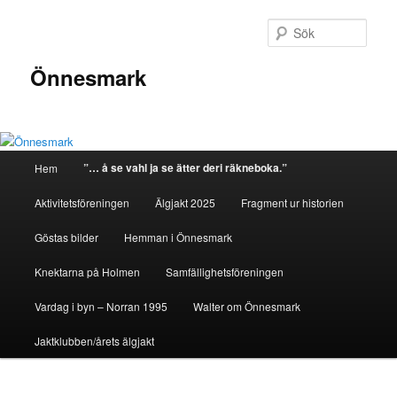
Sök
Önnesmark
Huvudmeny
”… å se vahl ja se ätter deri räkneboka.”
Hem
Hoppa
Aktivitetsföreningen
Älgjakt 2025
Fragment ur historien
till
Göstas bilder
Hemman i Önnesmark
huvudinnehåll
Knektarna på Holmen
Samfällighetsföreningen
Vardag i byn – Norran 1995
Walter om Önnesmark
Jaktklubben/årets älgjakt