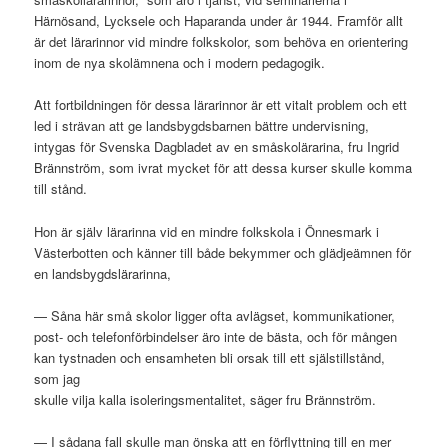
Härnösand, Lycksele och Haparanda under år 1944. Framför allt
är det lärarinnor vid mindre folkskolor, som behöva en orientering
inom de nya skolämnena och i modern pedagogik.
Att fortbildningen för dessa lärarinnor är ett vitalt problem och ett
led i strävan att ge landsbygdsbarnen bättre undervisning,
intygas för Svenska Dagbladet av en småskolärarina, fru Ingrid
Brännström, som ivrat mycket för att dessa kurser skulle komma
till stånd.
Hon är själv lärarinna vid en mindre folkskola i Önnesmark i
Västerbotten och känner till både bekymmer och glädjeämnen för
en landsbygdslärarinna,
— Såna här små skolor ligger ofta avlägset, kommunikationer,
post- och telefonförbindelser äro inte de bästa, och för mången
kan tystnaden och ensamheten bli orsak till ett själstillstånd,
som jag
skulle vilja kalla isoleringsmentalitet, säger fru Brännström.
— I sådana fall skulle man önska att en förflyttning till en mer